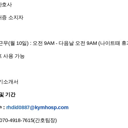
간호사
허증 소지자
근무(월 10일) : 오전 9AM - 다음날 오전 9AM (나이트때 
프 사용 가능
자기소개서
및 기간
 :
rh
did0887
@kymhosp.com
070-4918-7615(간호팀장)