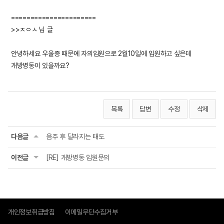
======================
>>ㅈㅇㅅ 님 글
안녕하세요 우울증 때문에 자의입원으로 2월10일에 입원하고 싶은데
개방병동이 있을까요?
목록
답변
수정
삭제
다음글
음주 후 달라지는 태도
이전글
[RE] 개방병동 입원문의
개인정보취급방침
이메일무단수집거부