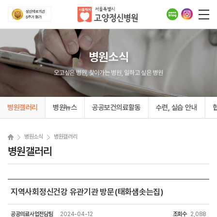
병원소식
오고싶은 병원, 찾아가는 병원, 일하고 싶은 병원
병원갤러리
병원뉴스
공공보건의료활동
수련, 실습 안내
병원소식
병원갤러리
병원갤러리
지역사회정신건강 유관기관 방문(태화샘솟는집)
공공의료사업전담팀
2024-04-12
조회수
2,088